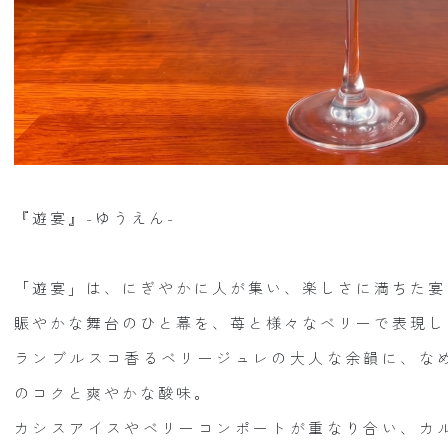
『遊宴』-ゆうえん-
「遊宴」は、にぎやかに人が集い、楽しさに満ちた宴
賑やかな舞台のひと幕を、苺と様々なベリーで表現し
ランブルスコ香るベリージュレの大人な余韻に、な
のコクと爽やかな酸味。
カシスアイスやベリーコンポートが重なり合い、カ