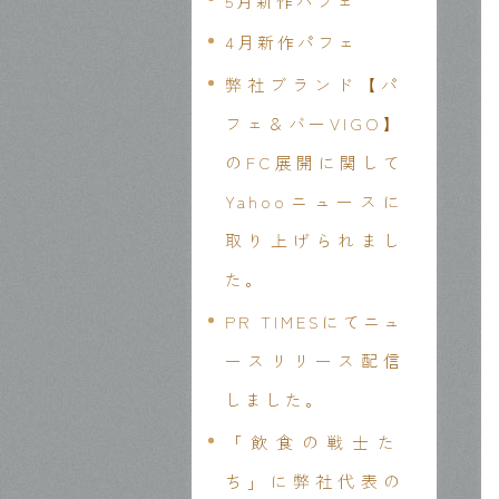
5月新作パフェ
4月新作パフェ
弊社ブランド【パ
フェ＆バーVIGO】
のFC展開に関して
Yahooニュースに
取り上げられまし
た。
PR TIMESにてニュ
ースリリース配信
しました。
「飲食の戦士た
ち」に弊社代表の